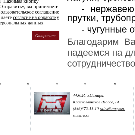
Нажимая кнопку
- нержавею
Отправить», вы принимаете
ользовательское соглашение
прутки, трубоп
 даёте
согласие на обработку
ерсональных данных
.
- чугунные 
Благодарим Вас
надеемся на д
сотрудничество
443026, г.Самара,
Красноглинское Шоссе, 1А
(846)372-53-10
sales@torgmet-
samara.ru